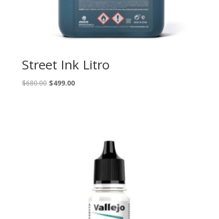
Street Ink Litro
Original
Current
$
680.00
$
499.00
price
price
was:
is:
$680.00.
$499.00.