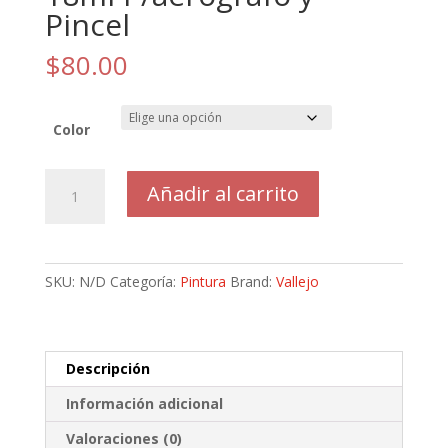
Pincel
$
80.00
Color
Vallejo
Añadir al carrito
Game
Color
Ink
18ml
SKU:
N/D
Categoría:
Pintura
Brand:
Vallejo
P/aerógrafo
y
Pincel
cantidad
Descripción
Información adicional
Valoraciones (0)