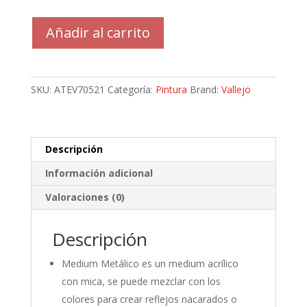
Vallejo
Añadir al carrito
Metal
Medium
Game
Color
SKU:
ATEV70521
Categoría:
Pintura
Brand:
Vallejo
Auxiliar
18ml
P/aerógrafo
y
Descripción
pincel
Información adicional
cantidad
Valoraciones (0)
Descripción
Medium Metálico es un medium acrílico
con mica, se puede mezclar con los
colores para crear reflejos nacarados o