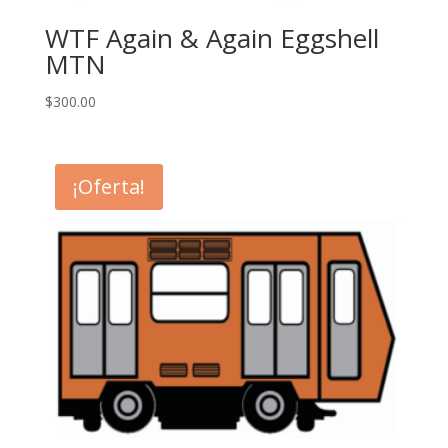
WTF Again & Again Eggshell
MTN
$
300.00
¡Oferta!