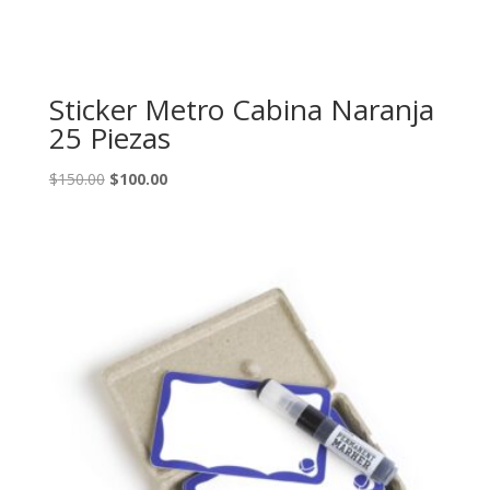
Sticker Metro Cabina Naranja
25 Piezas
Original
Current
$
150.00
$
100.00
price
price
was:
is:
$150.00.
$100.00.