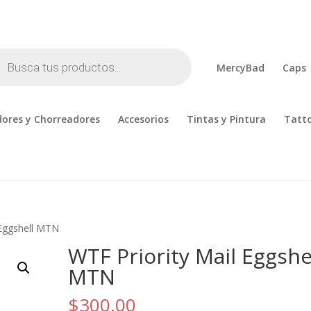
cts
h
MercyBad
Caps
ores y Chorreadores
Accesorios
Tintas y Pintura
Tatt
 Eggshell MTN
WTF Priority Mail Eggshe
MTN
$
300.00