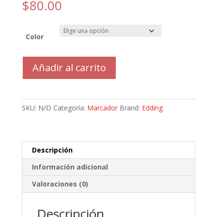
$
80.00
Color
Marcador
Añadir al carrito
De
Tinta
Brillante
1-
SKU:
N/D
Categoría:
Marcador
Brand:
Edding
2mm
Edding
751
Gloss
Descripción
Paint
Información adicional
Marker
cantidad
Valoraciones (0)
Descripción