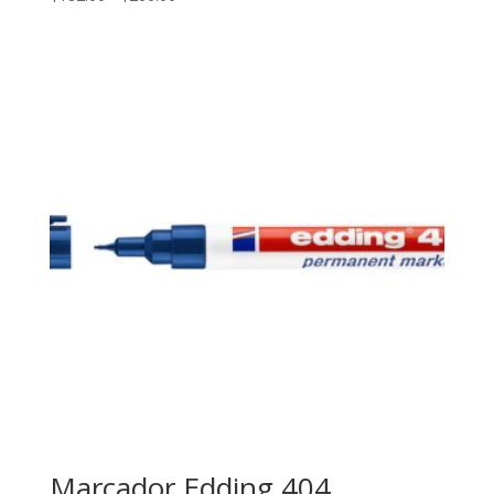
de
precios:
desde
$182.00
hasta
$266.00
Marcador Edding 404