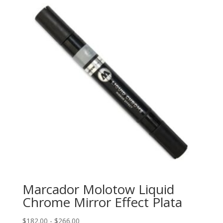
Marcador Molotow Liquid
Chrome Mirror Effect Plata
Rango
$
182.00
-
$
266.00