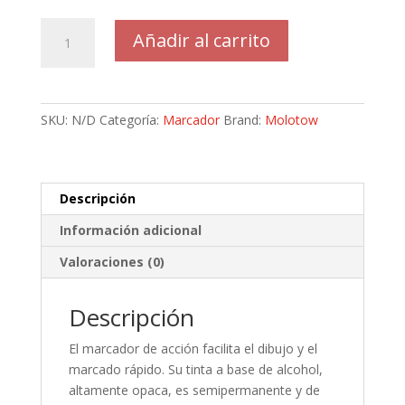
Marcador
Añadir al carrito
Molotow
Permanent
Paint
Alcohol
SKU:
N/D
Categoría:
Marcador
Brand:
Molotow
620pp
Punta
15mm
cantidad
Descripción
Información adicional
Valoraciones (0)
Descripción
El marcador de acción facilita el dibujo y el
marcado rápido. Su tinta a base de alcohol,
altamente opaca, es semipermanente y de