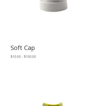
Soft Cap
Rango
$
10.00
-
$
100.00
de
precios:
desde
$10.00
hasta
$100.00