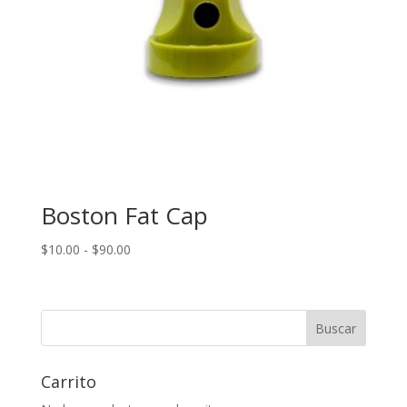
Boston Fat Cap
Rango
$
10.00
-
$
90.00
de
precios:
desde
Buscar
$10.00
hasta
$90.00
Carrito