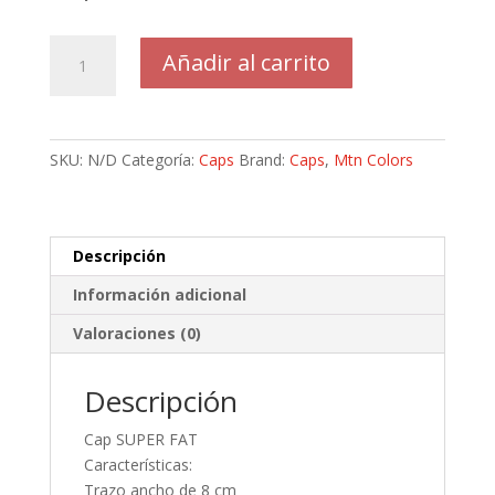
$10.00
hasta
Super
Añadir al carrito
$100.00
Fat
Cap
cantidad
SKU:
N/D
Categoría:
Caps
Brand:
Caps
,
Mtn Colors
Descripción
Información adicional
Valoraciones (0)
Descripción
Cap SUPER FAT
Características:
Trazo ancho de 8 cm