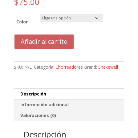
$
75.00
Color
Shake
Añadir al carrito
Well
CDMX
Mop
20mm
SKU:
N/D
Categoría:
Chorreadores
Brand:
Shakewell
Chorreador
65ml
cantidad
Descripción
Información adicional
Valoraciones (0)
Descripción