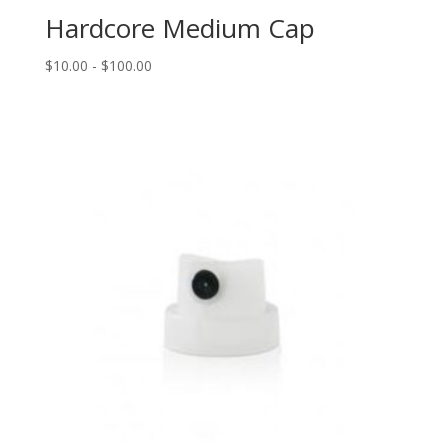
Hardcore Medium Cap
Rango
$
10.00
-
$
100.00
de
precios:
desde
$10.00
hasta
$100.00