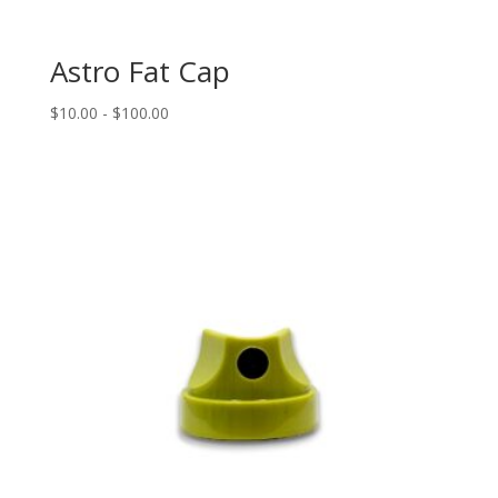
Astro Fat Cap
Rango
$
10.00
-
$
100.00
de
precios:
desde
$10.00
hasta
$100.00