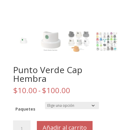
Punto Verde Cap
Hembra
Rango
$
10.00
-
$
100.00
de
precios:
desde
Paquetes
$10.00
hasta
Punto
Añadir al carrito
$100.00