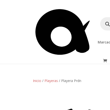
Produ
searc
Marcad
Inicio
/
Playeras
/ Playera Prdn