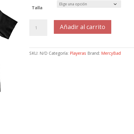
Talla
Playera
Añadir al carrito
Prdn
cantidad
SKU:
N/D
Categoría:
Playeras
Brand:
MercyBad