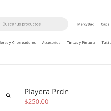
cts
h
MercyBad
Caps
ores y Chorreadores
Accesorios
Tintas y Pintura
Tatt
Playera Prdn
$
250.00