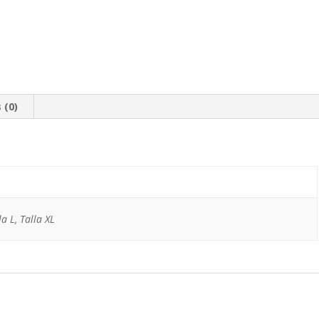
 (0)
la L, Talla XL