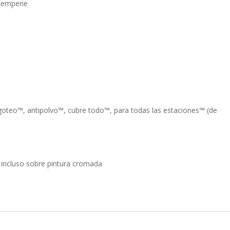
ntemperie
eo™, antipolvo™, cubre todo™, para todas las estaciones™ (de
 incluso sobre pintura cromada