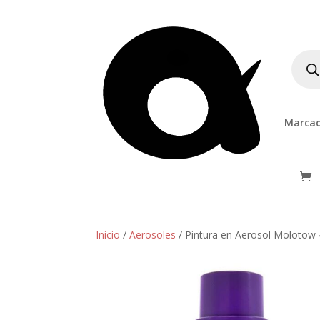
Produ
searc
Marcad
Inicio
/
Aerosoles
/ Pintura en Aerosol Molotow