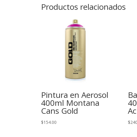
Productos relacionados
Pintura en Aerosol
Ba
400ml Montana
40
Cans Gold
Ac
$
154.00
$
240