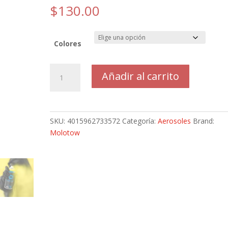
$
130.00
Colores
Pintura
Añadir al carrito
en
Aerosol
Molotow
400ml
SKU:
4015962733572
Categoría:
Aerosoles
Brand:
Coversall
Molotow
Water
Based
cantidad