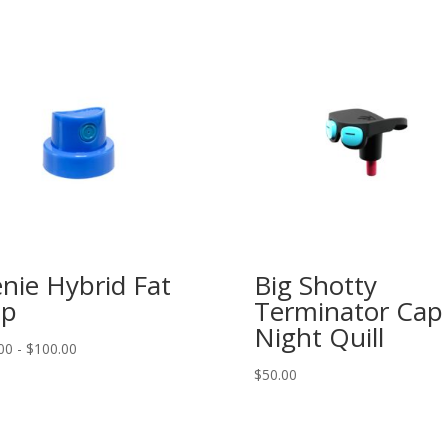
nie Hybrid Fat
Big Shotty
ap
Terminator Cap
Night Quill
Rango
00
-
$
100.00
de
$
50.00
precios:
desde
$10.00