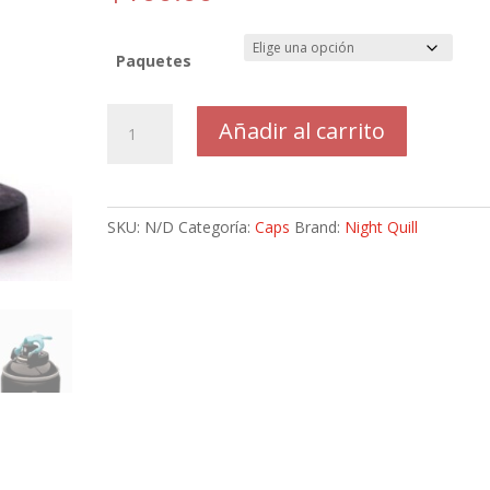
Paquetes
Night
Añadir al carrito
Quill
Ny
Low
Rider
SKU:
N/D
Categoría:
Caps
Brand:
Night Quill
Touch
Gatillo
cantidad