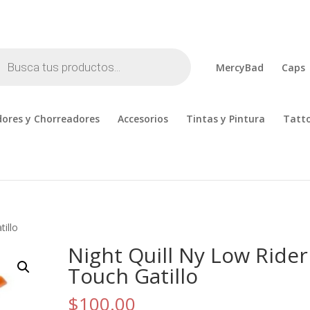
cts
h
MercyBad
Caps
ores y Chorreadores
Accesorios
Tintas y Pintura
Tatt
tillo
Night Quill Ny Low Rider
Touch Gatillo
$
100.00