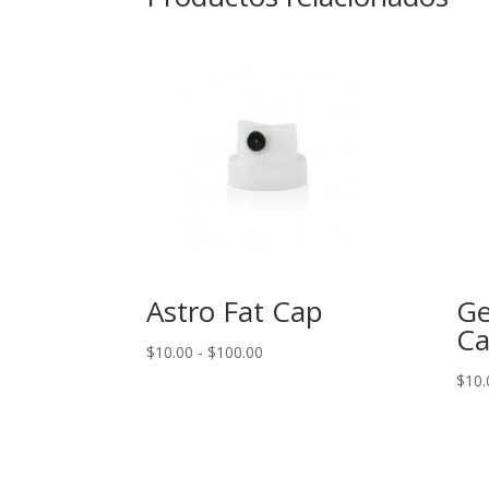
Astro Fat Cap
Ge
C
Rango
$
10.00
-
$
100.00
de
$
10.
precios:
desde
$10.00
hasta