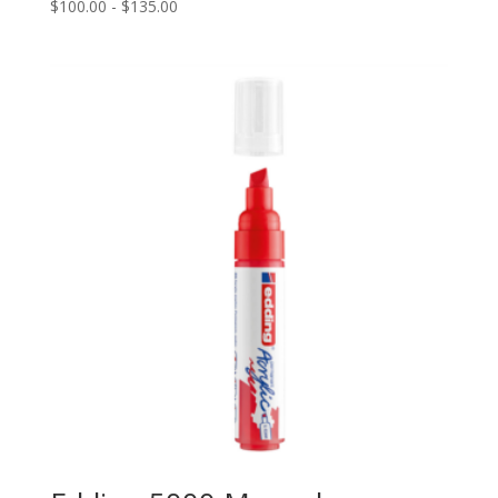
Rango
$
100.00
-
$
135.00
de
precios:
desde
$100.00
hasta
$135.00