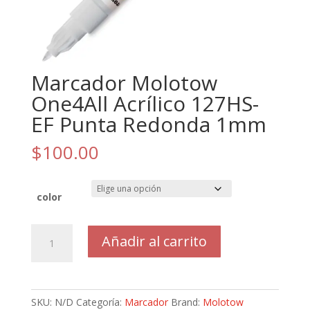
Marcador Molotow
One4All Acrílico 127HS-
EF Punta Redonda 1mm
$
100.00
color
Marcador
Añadir al carrito
Molotow
One4All
Acrílico
127HS-
SKU:
N/D
Categoría:
Marcador
Brand:
Molotow